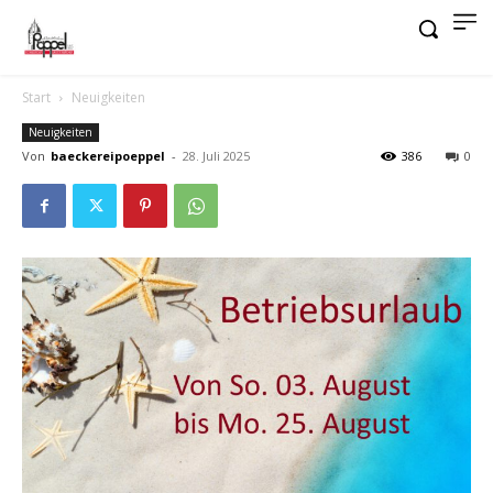
Start
Neuigkeiten
Neuigkeiten
Von
baeckereipoeppel
-
28. Juli 2025
386
0