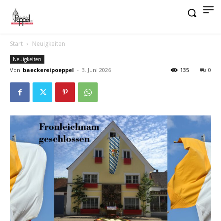
Start
Neuigkeiten
Neuigkeiten
Von
baeckereipoeppel
-
3. Juni 2026
135
0