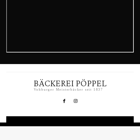
BÄCKEREI PÖPPEL
Vohburger Meisterbäcker seit 1837