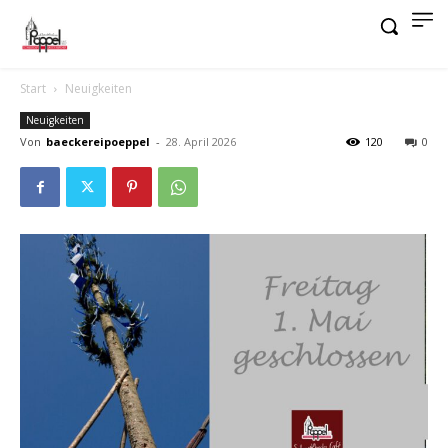
Start
Neuigkeiten
Neuigkeiten
Von
baeckereipoeppel
-
28. April 2026
120
0