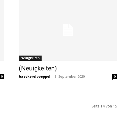
Neuigkeiten
(Neuigkeiten)
baeckereipoeppel
-
8. September 2020
0
0
Seite 14 von 15