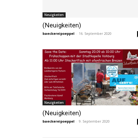
Neuigkeiten
(Neuigkeiten)
baeckereipoeppel
-
16. September 2020
Neuigkeiten
(Neuigkeiten)
baeckereipoeppel
-
9. September 2020