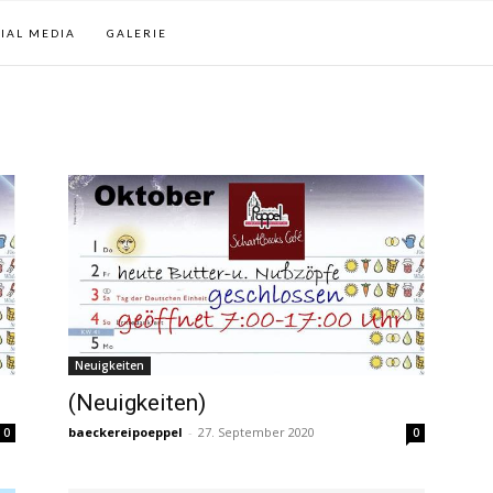
IAL MEDIA
GALERIE
Neuigkeiten
(Neuigkeiten)
baeckereipoeppel
-
27. September 2020
0
0